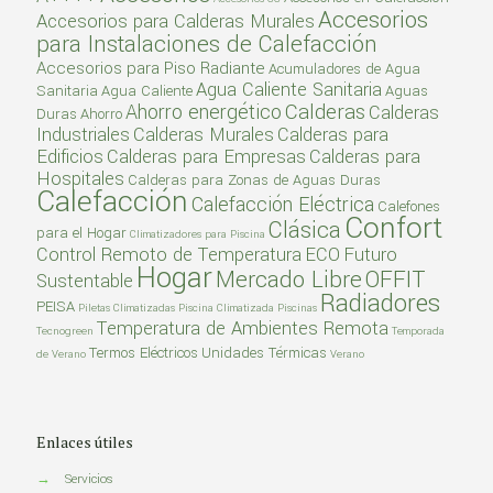
Accesorios
Accesorios para Calderas Murales
para Instalaciones de Calefacción
Accesorios para Piso Radiante
Acumuladores de Agua
Agua Caliente Sanitaria
Sanitaria
Agua Caliente
Aguas
Calderas
Ahorro energético
Calderas
Duras
Ahorro
Industriales
Calderas Murales
Calderas para
Edificios
Calderas para Empresas
Calderas para
Hospitales
Calderas para Zonas de Aguas Duras
Calefacción
Calefacción Eléctrica
Calefones
Confort
Clásica
para el Hogar
Climatizadores para Piscina
Control Remoto de Temperatura
ECO
Futuro
Hogar
Mercado Libre
OFFIT
Sustentable
Radiadores
PEISA
Piletas Climatizadas
Piscina Climatizada
Piscinas
Temperatura de Ambientes Remota
Tecnogreen
Temporada
Termos Eléctricos
Unidades Térmicas
de Verano
Verano
Enlaces útiles
→
Servicios