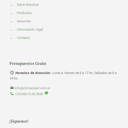
→
Sobre Nosotros
→
Productos
→
Garantías
→
Información Legal
→
Contacto
Presupuestos Gratis
Horarios de Atención:
Lunes a Viernes de 9 a 17 hs. Sabados de 9 a
14 hs.
info@climacoast.com.ar
(02246)15-55-7839
¡Síguenos!