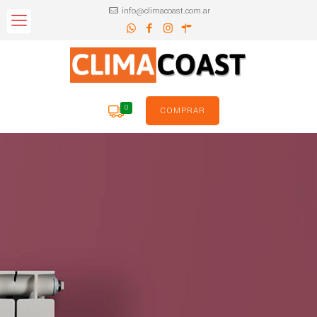
info@climacoast.com.ar
0
COMPRAR