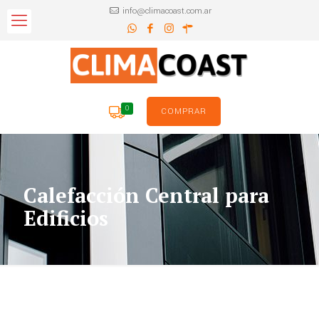
info@climacoast.com.ar
0
COMPRAR
Calefacción Central para
Edificios