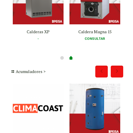
Calderas XP
Caldera Magna 15
Rango
-
CONSULTAR
de
precios:
desde
U$D 4.596
hasta
Acumuladores >
U$D 7.922