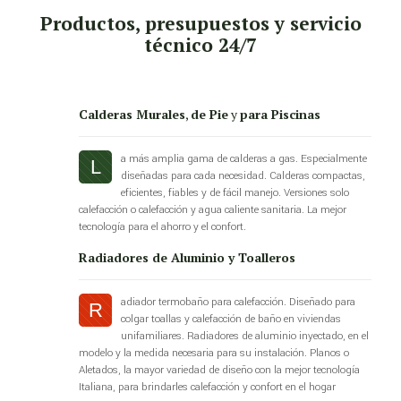
Productos, presupuestos y servicio
técnico 24/7
Calderas Murales
,
de Pie
y
para Piscinas
a más amplia gama de calderas a gas. Especialmente
L
diseñadas para cada necesidad. Calderas compactas,
eficientes, fiables y de fácil manejo. Versiones solo
calefacción o calefacción y agua caliente sanitaria. La mejor
tecnología para el ahorro y el confort.
Radiadores de Aluminio y Toalleros
adiador termobaño para calefacción. Diseñado para
R
colgar toallas y calefacción de baño en viviendas
unifamiliares. Radiadores de aluminio inyectado, en el
modelo y la medida necesaria para su instalación. Planos o
Aletados, la mayor variedad de diseño con la mejor tecnología
Italiana, para brindarles calefacción y confort en el hogar