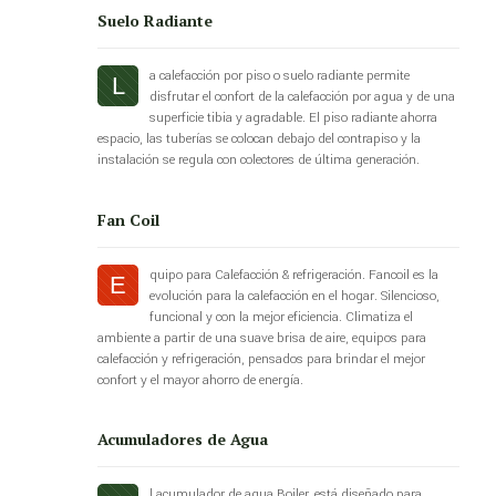
Suelo Radiante
a calefacción por piso o suelo radiante permite
L
disfrutar el confort de la calefacción por agua y de una
superficie tibia y agradable. El piso radiante ahorra
espacio, las tuberías se colocan debajo del contrapiso y la
instalación se regula con colectores de última generación.
Fan Coil
quipo para Calefacción & refrigeración. Fancoil es la
E
evolución para la calefacción en el hogar. Silencioso,
funcional y con la mejor eficiencia. Climatiza el
ambiente a partir de una suave brisa de aire, equipos para
calefacción y refrigeración, pensados para brindar el mejor
confort y el mayor ahorro de energía.
Acumuladores de Agua
l acumulador de agua Boiler, está diseñado para