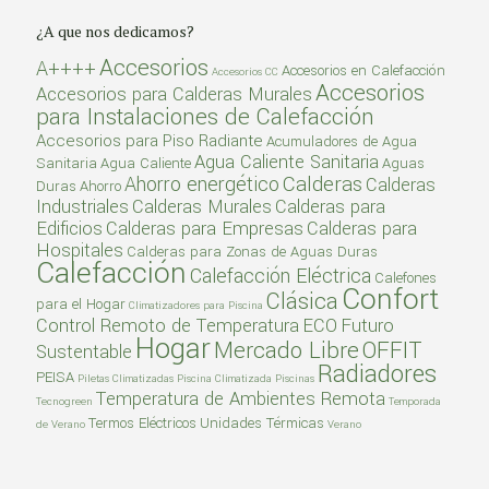
¿A que nos dedicamos?
Accesorios
A++++
Accesorios en Calefacción
Accesorios CC
Accesorios
Accesorios para Calderas Murales
para Instalaciones de Calefacción
Accesorios para Piso Radiante
Acumuladores de Agua
Agua Caliente Sanitaria
Sanitaria
Agua Caliente
Aguas
Calderas
Ahorro energético
Calderas
Duras
Ahorro
Industriales
Calderas Murales
Calderas para
Edificios
Calderas para Empresas
Calderas para
Hospitales
Calderas para Zonas de Aguas Duras
Calefacción
Calefacción Eléctrica
Calefones
Confort
Clásica
para el Hogar
Climatizadores para Piscina
Control Remoto de Temperatura
ECO
Futuro
Hogar
Mercado Libre
OFFIT
Sustentable
Radiadores
PEISA
Piletas Climatizadas
Piscina Climatizada
Piscinas
Temperatura de Ambientes Remota
Tecnogreen
Temporada
Termos Eléctricos
Unidades Térmicas
de Verano
Verano