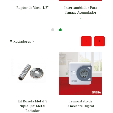
Ruptor de Vacio 1/2″
Intercambiador Para
Tanque Acumulador
Rango
-
de
precios:
desde
U$D 282
Radiadores >
hasta
U$D 1.972
+
Kit Roseta Metal Y
Termostato de
Niple 1/2″ Metal
Ambiente Digital
Radiador