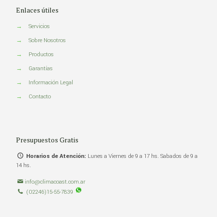
Enlaces útiles
→
Servicios
→
Sobre Nosotros
→
Productos
→
Garantías
→
Información Legal
→
Contacto
Presupuestos Gratis
Horarios de Atención:
Lunes a Viernes de 9 a 17 hs. Sabados de 9 a
14 hs.
info@climacoast.com.ar
(02246)15-55-7839