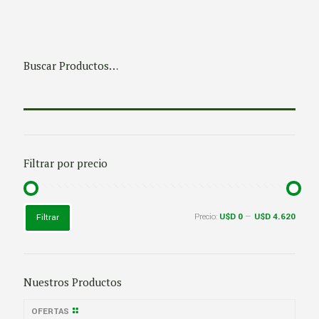
Buscar Productos…
Filtrar por precio
Precio
Precio
Precio:
U$D 0
—
U$D 4.620
Filtrar
mínimo
máximo
Nuestros Productos
OFERTAS