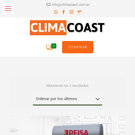
info@climacoast.com.ar
0
COMPRAR
Ordenado
Mostrando los 2 resultados
por
los
últimos