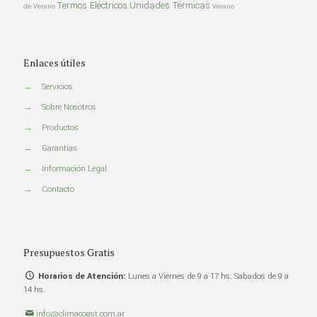
Termos Eléctricos
Unidades Térmicas
de Verano
Verano
Enlaces útiles
→
Servicios
→
Sobre Nosotros
→
Productos
→
Garantías
→
Información Legal
→
Contacto
Presupuestos Gratis
Horarios de Atención:
Lunes a Viernes de 9 a 17 hs. Sabados de 9 a
14 hs.
info@climacoast.com.ar