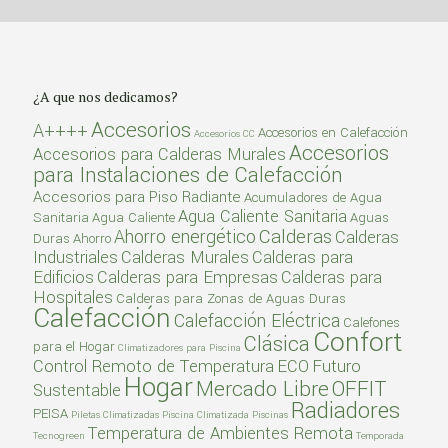
Suelo Radiante
Termotanque Solar
Radiadores Toalleros Eléctricos
Termostatos
¿A que nos dedicamos?
Calentadores de Piscina
Accesorios
A++++
Accesorios en Calefacción
Accesorios CC
Climatizador a Gas
Accesorios
Accesorios para Calderas Murales
para Instalaciones de Calefacción
Climatizador Solar
Accesorios para Piso Radiante
Acumuladores de Agua
Agua Caliente Sanitaria
Sanitaria
Agua Caliente
Aguas
Calderas
Ahorro energético
Calderas
Duras
Ahorro
Industriales
Calderas Murales
Calderas para
Edificios
Calderas para Empresas
Calderas para
Hospitales
Calderas para Zonas de Aguas Duras
Calefacción
Calefacción Eléctrica
Calefones
Confort
Clásica
para el Hogar
Climatizadores para Piscina
Control Remoto de Temperatura
ECO
Futuro
Hogar
Mercado Libre
OFFIT
Sustentable
Radiadores
PEISA
Piletas Climatizadas
Piscina Climatizada
Piscinas
Temperatura de Ambientes Remota
Tecnogreen
Temporada