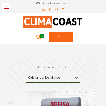
info@climacoast.com.ar
0
COMPRAR
Ordenado
Mostrando los 2 resultados
por
los
últimos