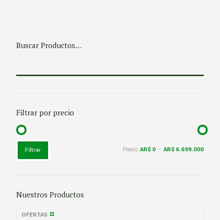
Buscar Productos…
Filtrar por precio
Precio
Precio
Precio:
AR$ 0
—
AR$ 6.699.000
Filtrar
mínimo
máximo
Nuestros Productos
OFERTAS