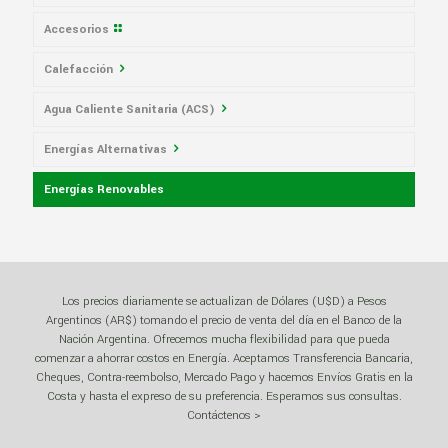
Accesorios
Calefacción
Agua Caliente Sanitaria (ACS)
Calderas
Energías Alternativas
Calderas Hogareñas
Acumuladores
Energías Renovables
Calderas de Pie
Calefones
Calderas a Gas Oil
Calderas Murales
Generador de Agua Caliente
Calderas a Leña
Acumulador Solar
Calderas Eléctricas
Termotanques
Calderas a Pellets
ACS Solar
Los precios diariamente se actualizan de Dólares (U$D) a Pesos
Calderas de Potencia
Calefacción a Gas
Estufas a Pellets
Calefón Solar
Calderas Murales Eléctricas
Termotanques Eléctricos
Argentinos (AR$) tomando el precio de venta del día en el Banco de la
Nación Argentina. Ofrecemos mucha flexibilidad para que pueda
Radiadores
Climatizadores de Piscinas Solares
Potencia Alta
comenzar a ahorrar costos en Energía. Aceptamos Transferencia Bancaria,
Cheques, Contra-reembolso, Mercado Pago y hacemos Envíos Gratis en la
Fan Coil
Paneles Solares
Potencia Media
Radiadores Eléctricos
Costa y hasta el expreso de su preferencia. Esperamos sus consultas.
Contáctenos >
Intercambiador de Calor
Panel Policristalino
Radiadores Toalleros