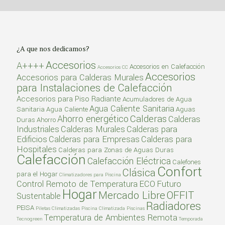
Suelo Radiante
Termotanque Solar
Radiadores Toalleros Eléctricos
Termostatos
¿A que nos dedicamos?
Calentadores de Piscina
Accesorios
A++++
Accesorios en Calefacción
Accesorios CC
Climatizador a Gas
Accesorios
Accesorios para Calderas Murales
para Instalaciones de Calefacción
Climatizador Solar
Accesorios para Piso Radiante
Acumuladores de Agua
Agua Caliente Sanitaria
Sanitaria
Agua Caliente
Aguas
Calderas
Ahorro energético
Calderas
Duras
Ahorro
Industriales
Calderas Murales
Calderas para
Edificios
Calderas para Empresas
Calderas para
Hospitales
Calderas para Zonas de Aguas Duras
Calefacción
Calefacción Eléctrica
Calefones
Confort
Clásica
para el Hogar
Climatizadores para Piscina
Control Remoto de Temperatura
ECO
Futuro
Hogar
Mercado Libre
OFFIT
Sustentable
Radiadores
PEISA
Piletas Climatizadas
Piscina Climatizada
Piscinas
Temperatura de Ambientes Remota
Tecnogreen
Temporada