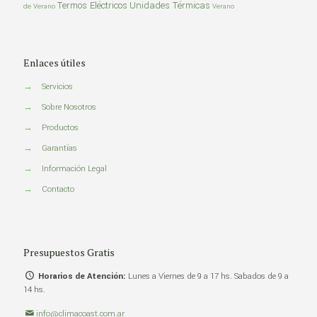
Termos Eléctricos
Unidades Térmicas
de Verano
Verano
Enlaces útiles
→
Servicios
→
Sobre Nosotros
→
Productos
→
Garantías
→
Información Legal
→
Contacto
Presupuestos Gratis
Horarios de Atención:
Lunes a Viernes de 9 a 17 hs. Sabados de 9 a
14 hs.
info@climacoast.com.ar